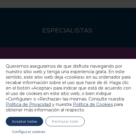
ESPECIALISTAS
Queremos asegurarnos de que disfrute navegando por
PACIENTES
nuestro sitio web y tenga una experiencia grata. En este
sentido, este sitio web deja «cookies» en su ordenador para
recabar información sobre el uso que hace de él. Haga clic
en el botón «Aceptar» para indicar que está de acuerdo con
el uso de cookies en este sitio web, o bien indique
«Configurar» o «Rechazar» las mismas. Consulte nuestra
Política de Privacidad
y nuestra
Política de Cookies
para
INVESTIGADORES
obtener más información al respecto.
Aceptar todas
Rechazar todo
Configurar cookies
Copyright 2026 ©
Sistemas Genómicos