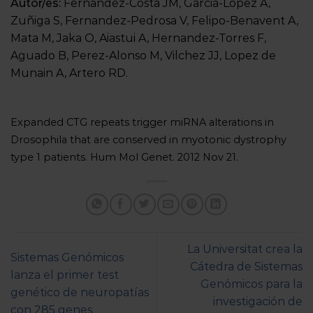
Autor/es:
Fernandez-Costa JM, Garcia-Lopez A,
Zuñiga S, Fernandez-Pedrosa V, Felipo-Benavent A,
Mata M, Jaka O, Aiastui A, Hernandez-Torres F,
Aguado B, Perez-Alonso M, Vilchez JJ, Lopez de
Munain A, Artero RD.
Expanded CTG repeats trigger miRNA alterations in
Drosophila that are conserved in myotonic dystrophy
type 1 patients. Hum Mol Genet. 2012 Nov 21.
La Universitat crea la
Sistemas Genómicos
Cátedra de Sistemas
lanza el primer test
Genómicos para la
genético de neuropatías
investigación de
con 285 genes.