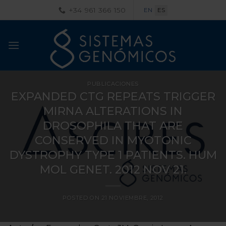
Saltar
+34 961 366 150
EN
ES
al
contenido
PUBLICACIONES
EXPANDED CTG REPEATS TRIGGER
MIRNA ALTERATIONS IN
DROSOPHILA THAT ARE
CONSERVED IN MYOTONIC
DYSTROPHY TYPE 1 PATIENTS. HUM
MOL GENET. 2012 NOV 21.
POSTED ON
21 NOVIEMBRE, 2012