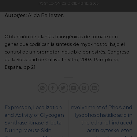
POSTED ON
22 DICIEMBRE, 2003
Autor/es:
Alida Ballester.
Obtención de plantas transgénicas de tomate con
genes que codifican la síntesis de myo-inositol bajo el
control de un promotor inducible por estrés. Congreso
de la Sociedad de Cultivo In Vitro, 2003. Pamplona,
España. pp 21
Expression, Localization
Involvement of RhoA and
and Activity of Glycogen
lysophosphatidic acid in
Synthase Kinase 3-beta
the ethanol-induced
During Mouse Skin
actin cytoskeleton