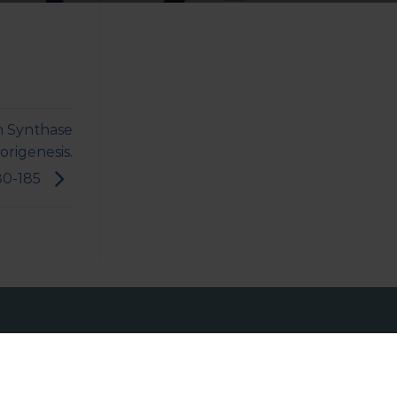
en Synthase
rigenesis.
80-185
INVESTIGADORES