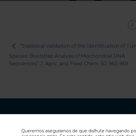
“Statistical Validation of the Identification of Tu
Species: Bootstrap Analysis of Miochondrial DNA
Sequences”. J. Agric. and Food Chem. 50: 963-969
ESPECIALISTAS
Queremos asegurarnos de que disfrute navegando por