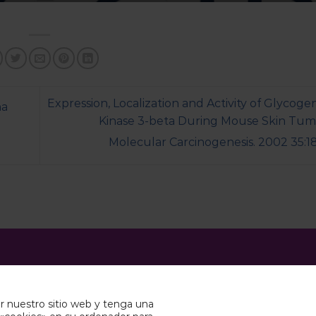
Expression, Localization and Activity of Glycog
na
Kinase 3-beta During Mouse Skin Tumo
Molecular Carcinogenesis. 2002 35:1
PACIENTES
 nuestro sitio web y tenga una