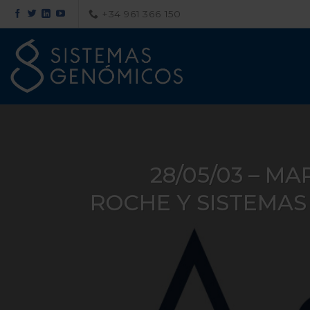
Saltar
+34 961 366 150
al
contenido
28/05/03 – M
ROCHE Y SISTEMAS